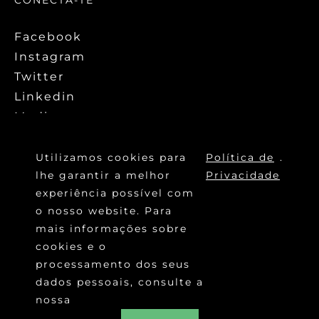
CONECTA-TE
Facebook
Instagram
Twitter
Linkedin
Medium
Utilizamos cookies para
Política de
.
lhe garantir a melhor
Privacidade
experiência possível com
o nosso website. Para
mais informações sobre
cookies e o
©
SANTA CASA DA MISERICÓRDIA DE
processamento dos seus
2020
LISBOA
dados pessoais, consulte a
POLÍTICA DE PRIVACIDADE
nossa