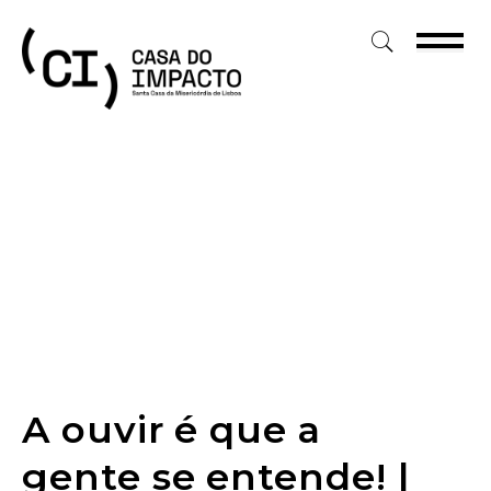
Skip
to
content
A ouvir é que a
gente se entende! |