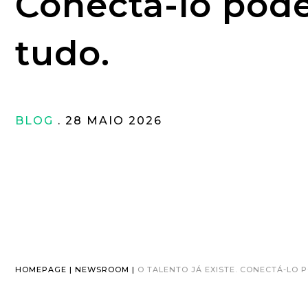
Conectá-lo pod
tudo.
BLOG
. 28 MAIO 2026
HOMEPAGE | NEWSROOM |
O TALENTO JÁ EXISTE. CONECTÁ-LO 