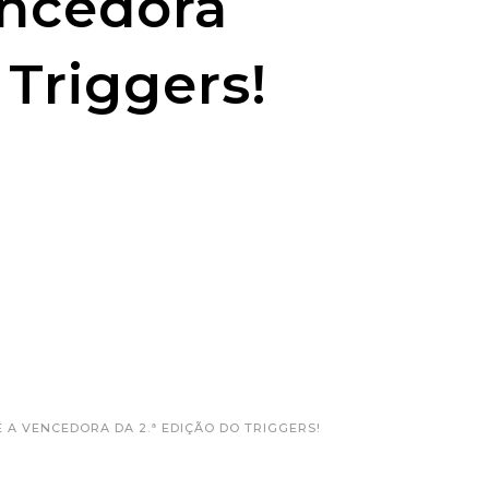
encedora
 Triggers!
É A VENCEDORA DA 2.ª EDIÇÃO DO TRIGGERS!