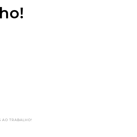
ho!
S AO TRABALHO!